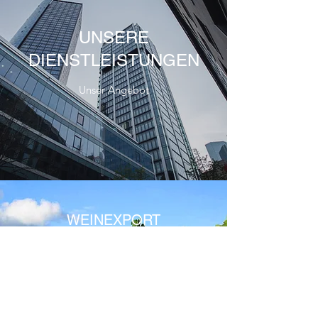
UNSERE
DIENSTLEISTUNGEN
Unser Angebot
WEINEXPORT
Wir exportieren deutsche
Rieslinge nach Japan. Die höchste
Qualität von renommierten
Weingütern sind unsere Expertise.