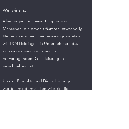
Wer wir sind
Alles begann mit einer Gruppe von
Menschen, die davon träumten, etwas völlig
Neues zu machen. Gemeinsam gründeten
wir T&M Holdings, ein Unternehmen, das
sich innovativen Lösungen und
hervorragenden Dienstleistungen
verschrieben hat.
Unsere Produkte und Dienstleistungen
wurden mit dem Ziel entwickelt, die
Bedürfnisse unserer Kunden jederzeit und
überall zu erfüllen. Die Zufriedenheit
unserer Kunden hat für uns oberste
Priorität. Wenn Sie mehr über unsere Arbeit
erfahren möchten, dann rufen Sie uns noch